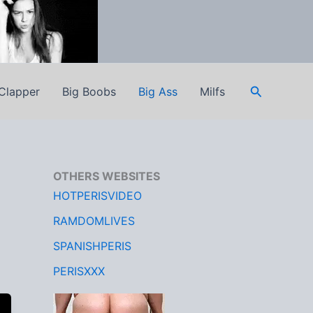
Pesquisar
Clapper
Big Boobs
Big Ass
Milfs
OTHERS WEBSITES
HOTPERISVIDEO
RAMDOMLIVES
SPANISHPERIS
PERISXXX