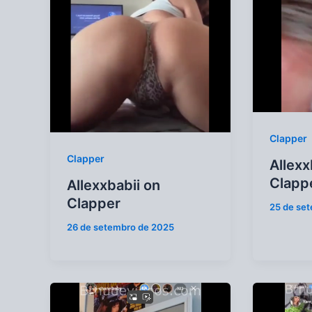
Clapper
Clapper
Allexx
Clapp
Allexxbabii on
Clapper
25 de se
26 de setembro de 2025