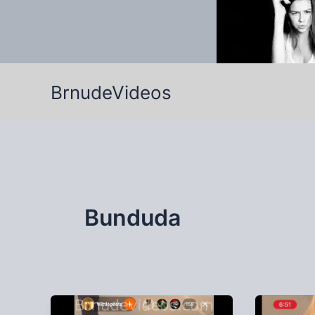
Ir
para
o
conteúdo
BrnudeVideos
Bunduda